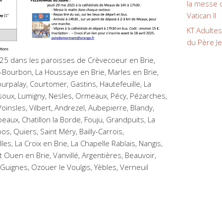
la messe c
Vatican II
KT Adulte
du Père J
5 dans les paroisses de Crèvecoeur en Brie,
-Bourbon, La Houssaye en Brie, Marles en Brie,
ourpalay, Courtomer, Gastins, Hautefeuille, La
ssoux, Lumigny, Nesles, Ormeaux, Pécy, Pézarches,
oinsles, Vilbert, Andrezel, Aubepierre, Blandy,
ux, Chatillon la Borde, Fouju, Grandpuits, La
s, Quiers, Saint Méry, Bailly-Carrois,
es, La Croix en Brie, La Chapelle Rablais, Nangis,
nt Ouen en Brie, Vanvillé, Argentières, Beauvoir,
uignes, Ozouer le Voulgis, Yèbles, Verneuil