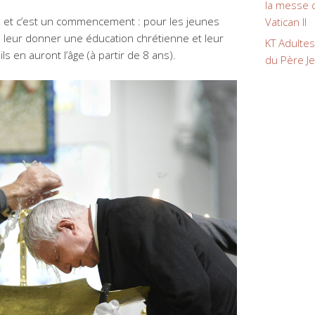
la messe c
, et c’est un commencement : pour les jeunes
Vatican II
à leur donner une éducation chrétienne et leur
KT Adulte
ls en auront l’âge (à partir de 8 ans).
du Père J