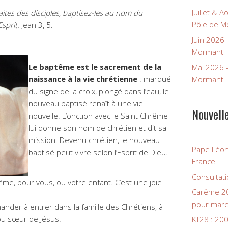
Juillet & 
faites des disciples, baptisez-les au nom du
Pôle de M
Esprit.
Jean 3, 5.
Juin 2026
Mormant
Le baptême est le sacrement de la
Mai 2026 
naissance à la vie chrétienne
: marqué
Mormant
du signe de la croix, plongé dans l’eau, le
nouveau baptisé renaît à une vie
Nouvell
nouvelle. L’onction avec le Saint Chrême
lui donne son nom de chrétien et dit sa
mission. Devenu chrétien, le nouveau
Pape Léon
baptisé peut vivre selon l’Esprit de Dieu.
France
Consultati
ême, pour vous, ou votre enfant. C’est une joie
Carême 20
pour marc
nder à entrer dans la famille des Chrétiens, à
ou sœur de Jésus.
KT28 : 200